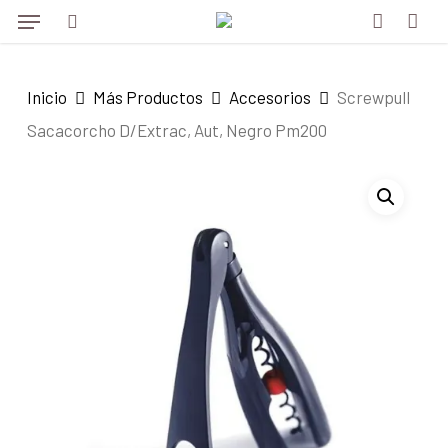
Menu
Skip
to
search
account
main
Inicio
Más Productos
Accesorios
Screwpull
content
Sacacorcho D/Extrac, Aut, Negro Pm200