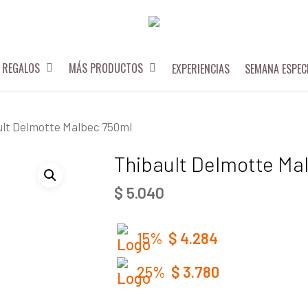
REGALOS
MÁS PRODUCTOS
EXPERIENCIAS
SEMANA ESPEC
ult Delmotte Malbec 750ml
Thibault Delmotte Ma
$
5.040
15%
$
4.284
25%
$
3.780