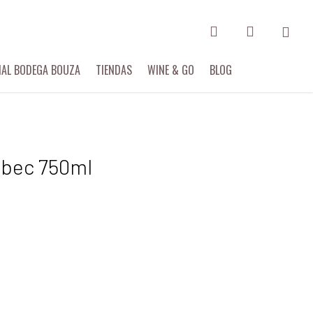
search
account
Menu
IAL BODEGA BOUZA
TIENDAS
WINE & GO
BLOG
lbec 750ml