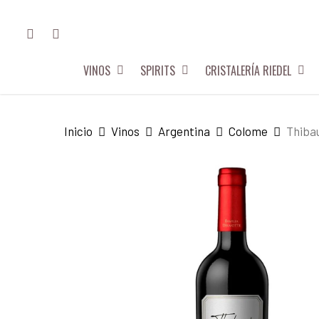
Skip
FACEBOOK
INSTAGRAM
to
main
VINOS
SPIRITS
CRISTALERÍA RIEDEL
content
Hit enter to search or ESC to close
Inicio
Vinos
Argentina
Colome
Thiba