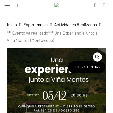
Menu
Skip
to
search
account
main
Inicio
Experiencias
Actividades Realizadas
content
***Evento ya realizado*** Una Experiencia junto a
Viña Montes (Montevideo)
SIN EXISTENCIAS