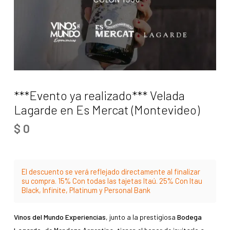
***Evento ya realizado*** Velada
Lagarde en Es Mercat (Montevideo)
$
0
El descuento se verá reflejado directamente al finalizar
su compra. 15% Con todas las tajetas Itaú. 25% Con Itau
Black, Infinite, Platinum y Personal Bank
Vinos del Mundo Experiencias
, junto a la prestigiosa
Bodega