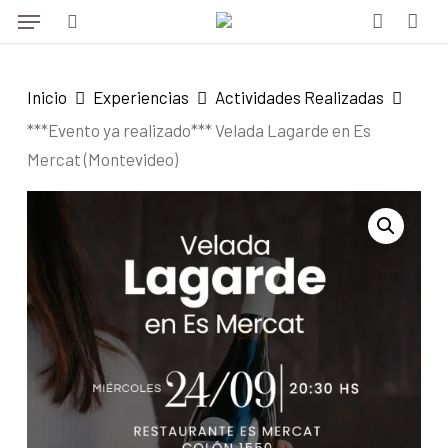
Menu
Skip
to
search
account
main
Inicio
Experiencias
Actividades Realizadas
content
***Evento ya realizado*** Velada Lagarde en Es
Mercat (Montevideo)