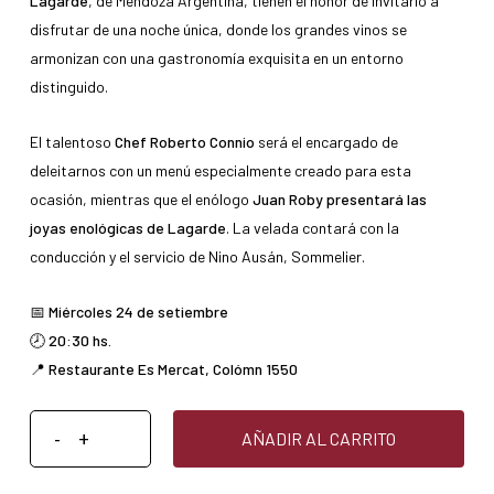
Lagarde
, de Mendoza Argentina, tienen el honor de invitarlo a
disfrutar de una noche única, donde los grandes vinos se
armonizan con una gastronomía exquisita en un entorno
distinguido.
El talentoso
Chef Roberto Connio
será el encargado de
deleitarnos con un menú especialmente creado para esta
ocasión, mientras que el enólogo
Juan Roby presentará las
joyas enológicas de Lagarde
. La velada contará con la
conducción y el servicio de Nino Ausán, Sommelier.
📅 Miércoles 24 de setiembre
🕗 20:30 hs.
📍 Restaurante Es Mercat, Colómn 1550
AÑADIR AL CARRITO