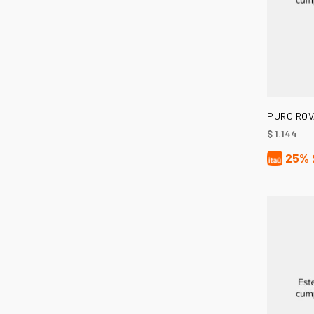
PURO RO
$
1.144
25%