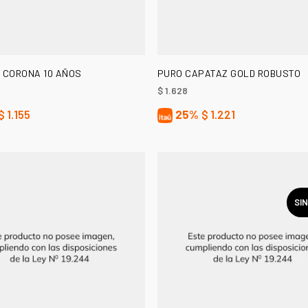
AÑADIR AL CARRITO
AÑADIR AL CARRITO
 CORONA 10 AÑOS
PURO CAPATAZ GOLD ROBUSTO
$
1.628
$
1.155
25%
$
1.221
SI