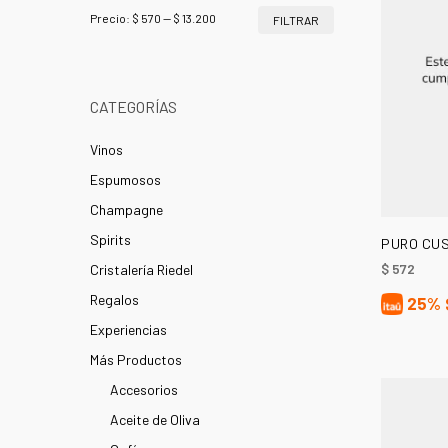
Precio
Precio
Precio:
$ 570
—
$ 13.200
FILTRAR
mínimo
máximo
CATEGORÍAS
Vinos
Espumosos
Champagne
Spirits
PURO CUS
$
572
Cristalería Riedel
Regalos
25%
Experiencias
Más Productos
Accesorios
Aceite de Oliva