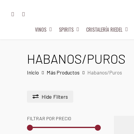
Skip
FACEBOOK
INSTAGRAM
to
main
VINOS
SPIRITS
CRISTALERÍA RIEDEL
content
Hit enter to search or ESC to close
HABANOS/PUROS
Inicio
Más Productos
Habanos/Puros
Hide
Filters
FILTRAR POR PRECIO