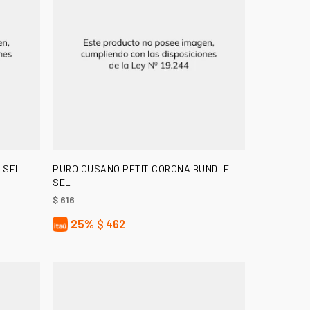
AÑADIR AL CARRITO
 SEL
PURO CUSANO PETIT CORONA BUNDLE
SEL
$
616
25%
$
462