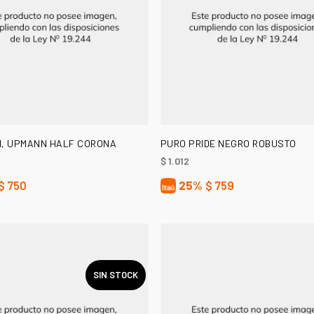
AÑADIR AL CARRITO
LEER MÁS
, UPMANN HALF CORONA
PURO PRIDE NEGRO ROBUSTO
$
1.012
$
750
25%
$
759
SIN STOCK