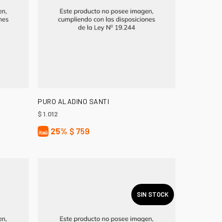
LEER MÁS
PURO ALADINO SANTI
$
1.012
25%
$
759
SIN STOCK