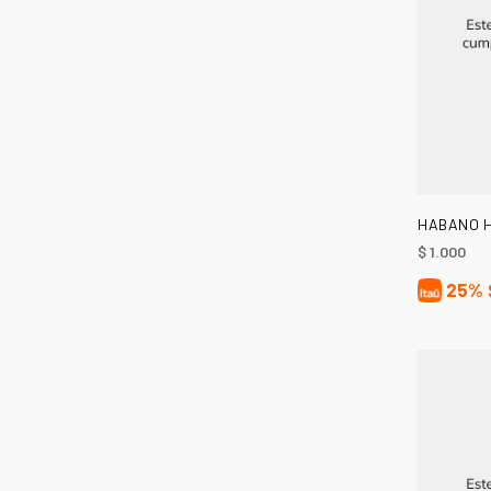
HABANO H
$
1.000
25%