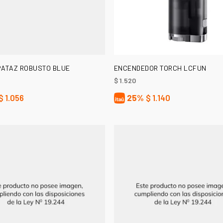
LEER MÁS
LEER MÁS
ATAZ ROBUSTO BLUE
ENCENDEDOR TORCH LCFUN
$
1.520
$
1.056
25%
$
1.140