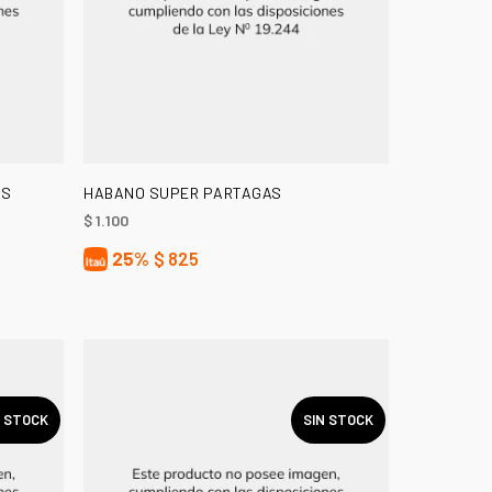
LEER MÁS
RS
HABANO SUPER PARTAGAS
$
1.100
25%
$
825
N STOCK
SIN STOCK