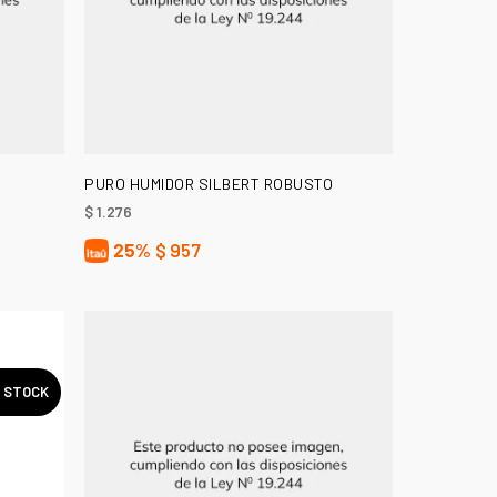
LEER MÁS
PURO HUMIDOR SILBERT ROBUSTO
$
1.276
25%
$
957
N STOCK