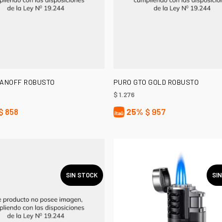
LEER MÁS
LEER MÁS
VANOFF ROBUSTO
PURO GTO GOLD ROBUSTO
$
1.276
$
858
25%
$
957
SIN STOCK
SI