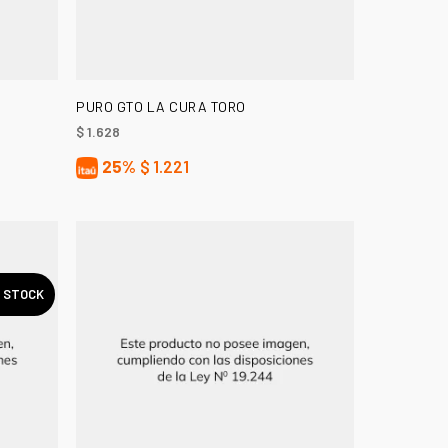
AÑADIR AL CARRITO
PURO GTO LA CURA TORO
$
1.628
25%
$
1.221
N STOCK