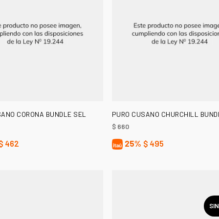
AÑADIR AL CARRITO
AÑADIR AL CARRITO
SANO CORONA BUNDLE SEL
PURO CUSANO CHURCHILL BUND
$
660
$
462
25%
$
495
SI