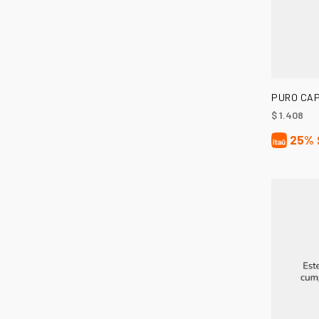
PURO CAP
$
1.408
25%