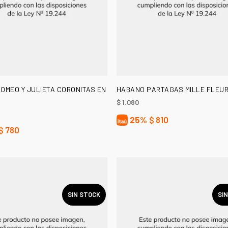
LEER MÁS
AÑADIR AL CARRITO
OMEO Y JULIETA CORONITAS EN
HABANO PARTAGAS MILLE FLEU
$
1.080
25%
$
810
$
780
SIN STOCK
SI