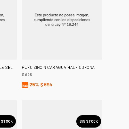
AÑADIR AL CARRITO
LE SEL
PURO ZINO NICARAGUA HALF CORONA
$
925
25%
$
694
N STOCK
SIN STOCK