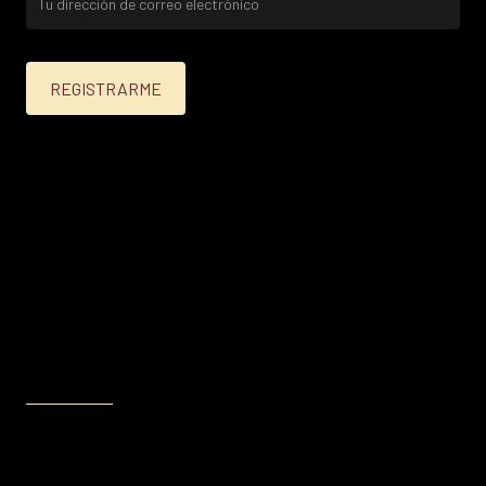
25% menos para las tarjetas de crédito Platinum,
Infinite, Black y tarjetas de crédito y débito de
Personal Bank.
15% menos para las demás tarjetas de crédito y las
tarjetas de débito volar.
Condiciones en
itau.com.uy