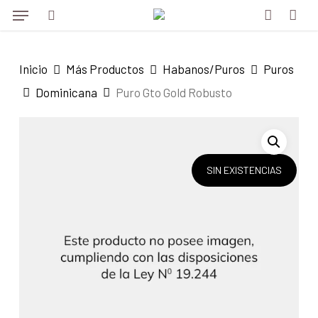
Menu
Skip
to
search
account
main
Inicio
Más Productos
Habanos/Puros
Puros
content
Dominicana
Puro Gto Gold Robusto
SIN EXISTENCIAS