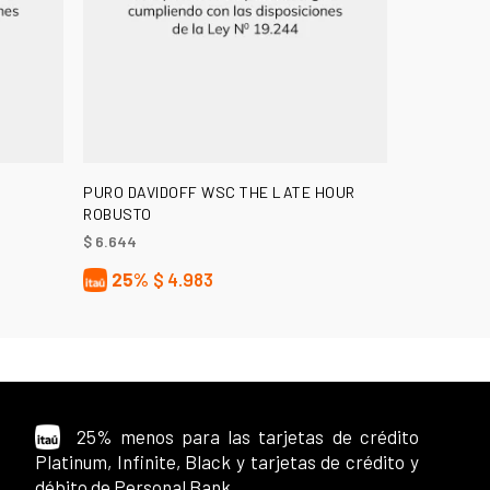
AÑADIR AL CARRITO
0
PURO DAVIDOFF WSC THE LATE HOUR
ROBUSTO
$
6.644
25%
$
4.983
25% menos para las tarjetas de crédito
Platinum, Infinite, Black y tarjetas de crédito y
débito de Personal Bank.