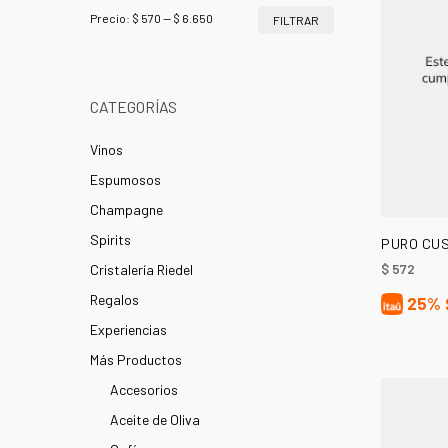
Precio
Precio
Precio:
$ 570
—
$ 6.650
FILTRAR
mínimo
máximo
CATEGORÍAS
Vinos
Espumosos
Champagne
Spirits
PURO CUS
$
572
Cristalería Riedel
Regalos
25%
Experiencias
Más Productos
Accesorios
Aceite de Oliva