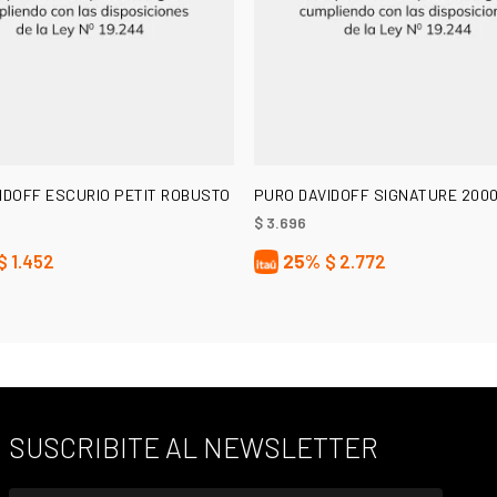
LEER MÁS
AÑADIR AL CARRITO
IDOFF ESCURIO PETIT ROBUSTO
PURO DAVIDOFF SIGNATURE 200
$
3.696
$
1.452
25%
$
2.772
SUSCRIBITE AL NEWSLETTER