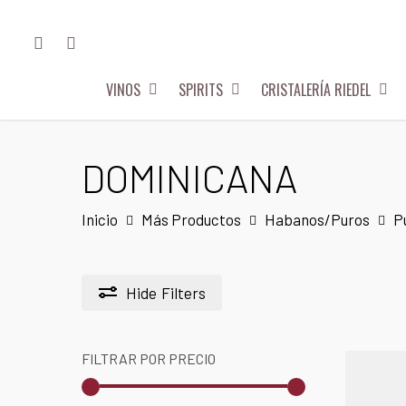
Skip
FACEBOOK
INSTAGRAM
to
main
VINOS
SPIRITS
CRISTALERÍA RIEDEL
content
Hit enter to search or ESC to close
DOMINICANA
Inicio
Más Productos
Habanos/Puros
P
Hide
Filters
FILTRAR POR PRECIO