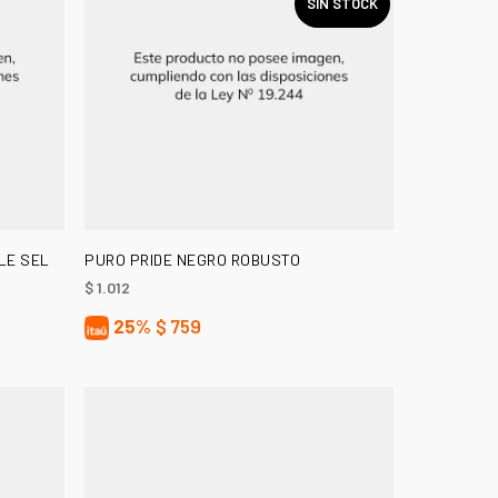
SIN STOCK
LEER MÁS
LE SEL
PURO PRIDE NEGRO ROBUSTO
$
1.012
25%
$
759