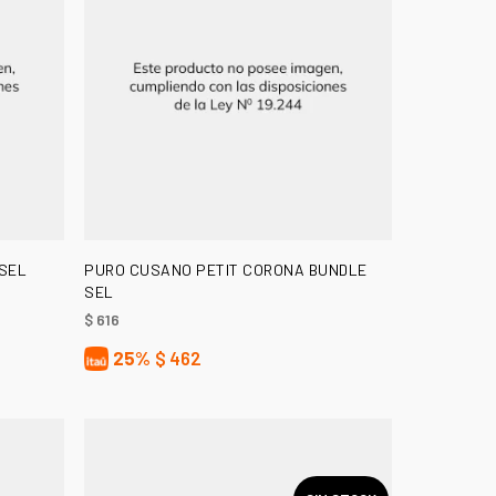
AÑADIR AL CARRITO
SEL
PURO CUSANO PETIT CORONA BUNDLE
SEL
$
616
25%
$
462