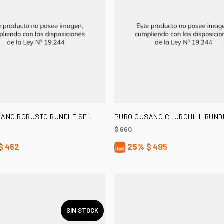
AÑADIR AL CARRITO
AÑADIR AL CARRITO
ANO ROBUSTO BUNDLE SEL
PURO CUSANO CHURCHILL BUND
$
660
$
462
25%
$
495
SIN STOCK