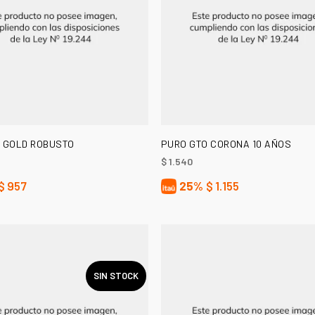
LEER MÁS
AÑADIR AL CARRITO
 GOLD ROBUSTO
PURO GTO CORONA 10 AÑOS
$
1.540
$
957
25%
$
1.155
SIN STOCK