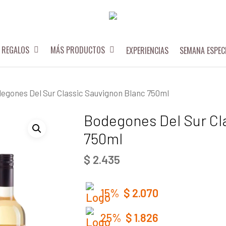
REGALOS
MÁS PRODUCTOS
EXPERIENCIAS
SEMANA ESPEC
egones Del Sur Classic Sauvignon Blanc 750ml
Bodegones Del Sur Cl
750ml
$
2.435
15%
$
2.070
25%
$
1.826