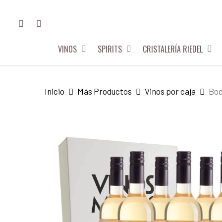
Skip
FACEBOOK
INSTAGRAM
to
main
VINOS
SPIRITS
CRISTALERÍA RIEDEL
content
Hit enter to search or ESC to close
Inicio
Más Productos
Vinos por caja
Bod