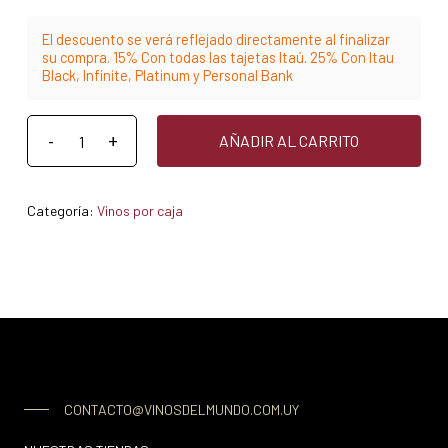
El descuento se verá reflejado directamente al finalizar
su compra. 15% Con todas las tajetas Itaú. 25% Con Itau
Black, Infinite, Platinum y Personal Bank
AÑADIR AL CARRITO
Categoría:
Vinos por caja
CONTACTO@VINOSDELMUNDO.COM.UY