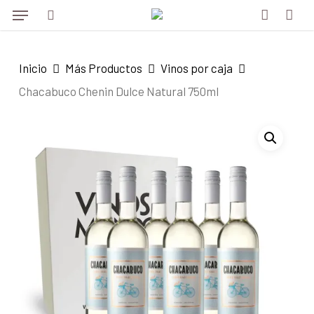
Menu
Skip
to
search
account
main
Inicio
Más Productos
Vinos por caja
content
Chacabuco Chenin Dulce Natural 750ml