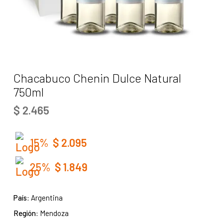
Chacabuco Chenin Dulce Natural
750ml
$
2.465
15%
$
2.095
25%
$
1.849
País:
Argentina
Región:
Mendoza