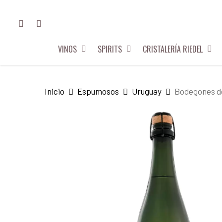
Skip
FACEBOOK
INSTAGRAM
to
main
VINOS
SPIRITS
CRISTALERÍA RIEDEL
content
Hit enter to search or ESC to close
Inicio
Espumosos
Uruguay
Bodegones de