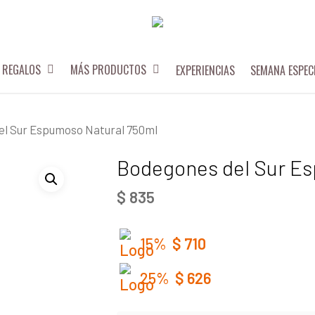
REGALOS
MÁS PRODUCTOS
EXPERIENCIAS
SEMANA ESPEC
l Sur Espumoso Natural 750ml
Bodegones del Sur E
$
835
15%
$
710
25%
$
626