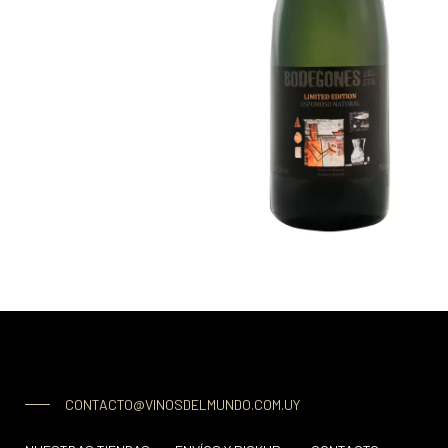
CONTACTO@VINOSDELMUNDO.COM.UY