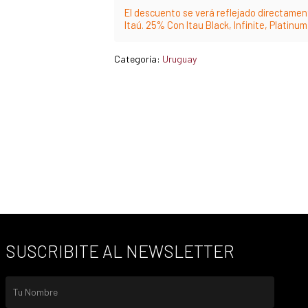
El descuento se verá reflejado directament
Itaú. 25% Con Itau Black, Infinite, Platinu
Categoría:
Uruguay
SUSCRIBITE AL NEWSLETTER