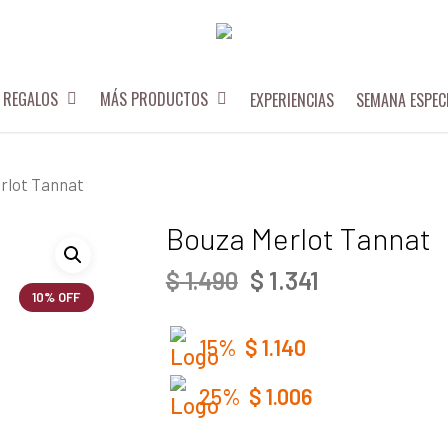
REGALOS
MÁS PRODUCTOS
EXPERIENCIAS
SEMANA ESPEC
rlot Tannat
Bouza Merlot Tannat
EL
$
1.341
EL
$
1.490
10% OFF
PRECIO
PRECIO
ORIGINAL
ACTUAL
15%
$
1.140
ERA:
ES:
$ 1.490.
$ 1.341.
25%
$
1.006