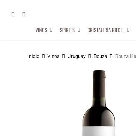
Skip
FACEBOOK
INSTAGRAM
to
main
VINOS
SPIRITS
CRISTALERÍA RIEDEL
content
Hit enter to search or ESC to close
Inicio
Vinos
Uruguay
Bouza
Bouza Me