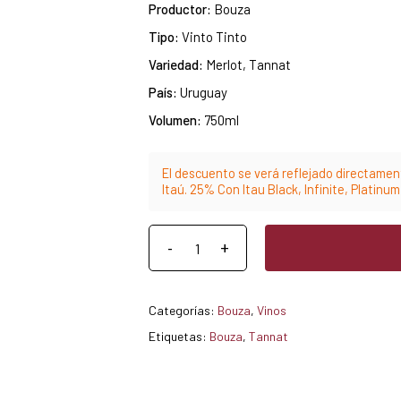
Productor:
Bouza
Tipo:
Vinto Tinto
Variedad:
Merlot, Tannat
País:
Uruguay
Volumen:
750ml
El descuento se verá reflejado directament
Itaú. 25% Con Itau Black, Infinite, Platinu
Categorías:
Bouza
,
Vinos
Etiquetas:
Bouza
,
Tannat