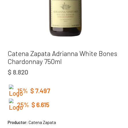
Catena Zapata Adrianna White Bones
Chardonnay 750ml
$
8.820
15%
$
7.497
25%
$
6.615
Productor:
Catena Zapata