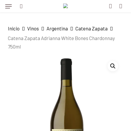
Menu
Skip
to
search
account
main
Inicio
Vinos
Argentina
Catena Zapata
content
Catena Zapata Adrianna White Bones Chardonnay
750ml