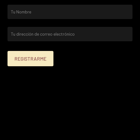
25% menos para las tarjetas de crédito Platinum,
Infinite, Black y tarjetas de crédito y débito de
Personal Bank.
15% menos para las demás tarjetas de crédito y las
tarjetas de débito volar.
Condiciones en
itau.com.uy