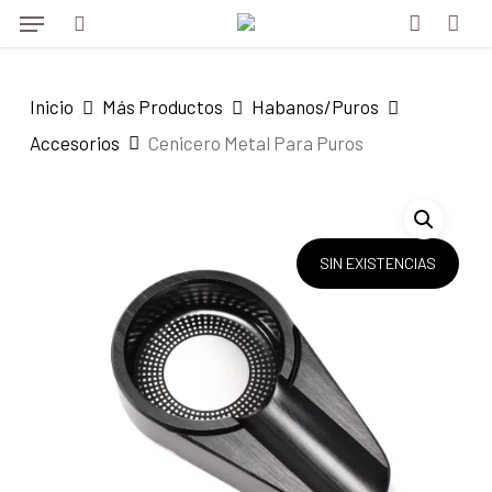
Menu
Skip
to
search
account
main
Inicio
Más Productos
Habanos/Puros
content
Accesorios
Cenicero Metal Para Puros
SIN EXISTENCIAS