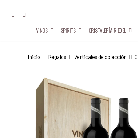
Skip
FACEBOOK
INSTAGRAM
to
main
VINOS
SPIRITS
CRISTALERÍA RIEDEL
content
Hit enter to search or ESC to close
Inicio
Regalos
Verticales de colección
C