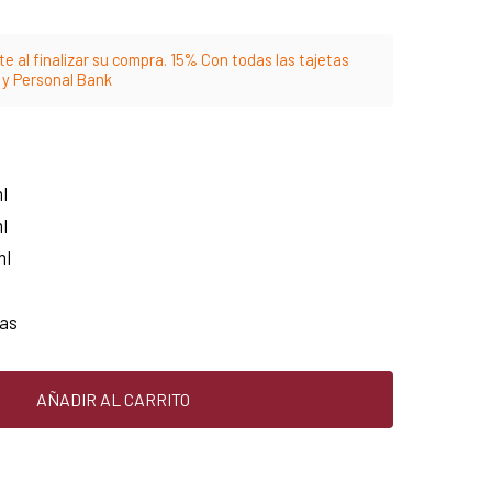
e al finalizar su compra. 15% Con todas las tajetas
m y Personal Bank
l
l
ml
las
AÑADIR AL CARRITO