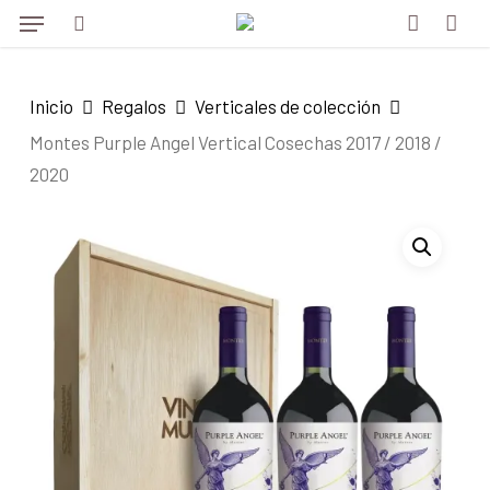
Menu
Skip
to
search
account
main
Inicio
Regalos
Verticales de colección
content
Montes Purple Angel Vertical Cosechas 2017 / 2018 /
2020