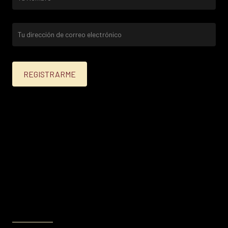
25% menos para las tarjetas de crédito Platinum,
Infinite, Black y tarjetas de crédito y débito de
Personal Bank.
15% menos para las demás tarjetas de crédito y las
tarjetas de débito volar.
Condiciones en
itau.com.uy