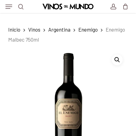
Menu
Skip
to
search
account
main
Inicio
Vinos
Argentina
Enemigo
Enemigo
content
Malbec 750ml