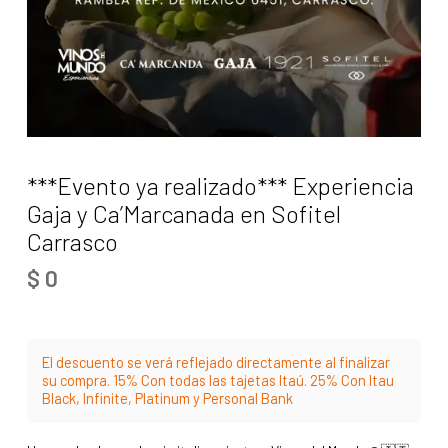
***Evento ya realizado*** Experiencia
Gaja y Ca’Marcanada en Sofitel
Carrasco
$
0
El descuento se verá reflejado directamente al finalizar
su compra. 15% Con todas las tajetas Itaú. 25% Con Itau
Black, Infinite, Platinum y Personal Bank