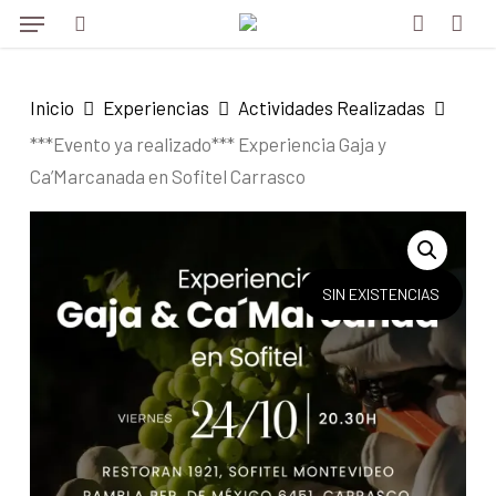
Menu
Skip
to
search
account
main
Inicio
Experiencias
Actividades Realizadas
content
***Evento ya realizado*** Experiencia Gaja y
Ca’Marcanada en Sofitel Carrasco
SIN EXISTENCIAS