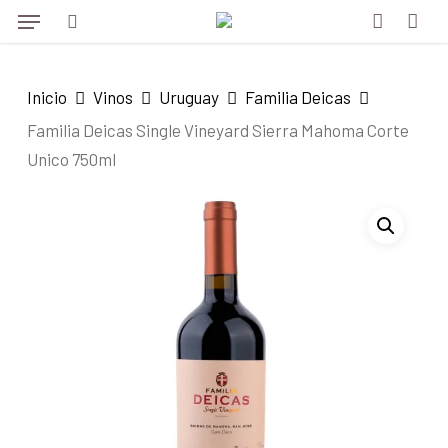
Menu
Skip
to
search
account
main
Inicio
Vinos
Uruguay
Familia Deicas
content
Familia Deicas Single Vineyard Sierra Mahoma Corte
Unico 750ml