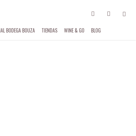
search
account
IAL BODEGA BOUZA
TIENDAS
WINE & GO
BLOG