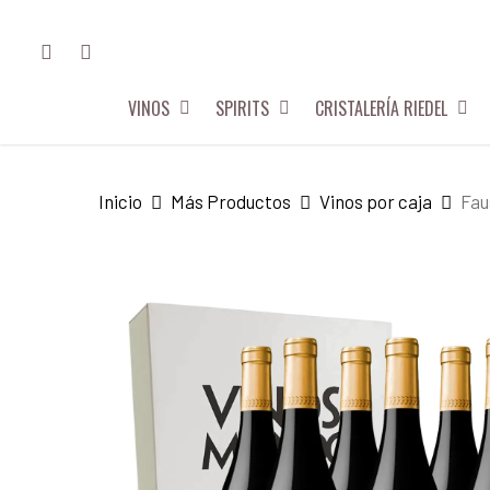
Skip
FACEBOOK
INSTAGRAM
to
main
VINOS
SPIRITS
CRISTALERÍA RIEDEL
content
Hit enter to search or ESC to close
Inicio
Más Productos
Vinos por caja
Fau