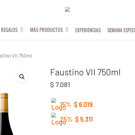
REGALOS
MÁS PRODUCTOS
EXPERIENCIAS
SEMANA ESPEC
stino VII 750ml
Faustino VII 750ml
$
7.081
15%
$
6.019
25%
$
5.311