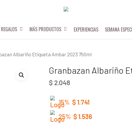
REGALOS
MÁS PRODUCTOS
EXPERIENCIAS
SEMANA ESPEC
bazan Albariño Etiqueta Ambar 2023 750ml
Granbazan Albariño E
$
2.048
15%
$
1.741
25%
$
1.536