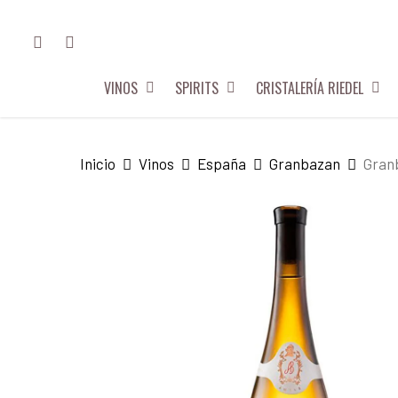
Skip
FACEBOOK
INSTAGRAM
to
main
VINOS
SPIRITS
CRISTALERÍA RIEDEL
content
Hit enter to search or ESC to close
Inicio
Vinos
España
Granbazan
Gran