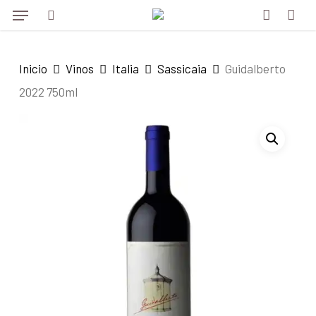
Menu
Skip
to
search
account
main
Inicio
Vinos
Italia
Sassicaia
Guidalberto
content
2022 750ml