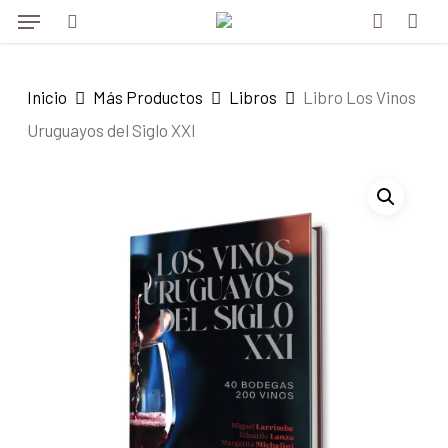
Menu
Skip
to
search
account
main
Inicio
Más Productos
Libros
Libro Los Vinos
content
Uruguayos del Siglo XXI