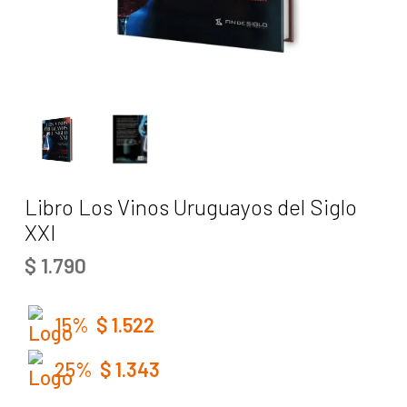
Libro Los Vinos Uruguayos del Siglo
XXI
$
1.790
15%
$
1.522
25%
$
1.343