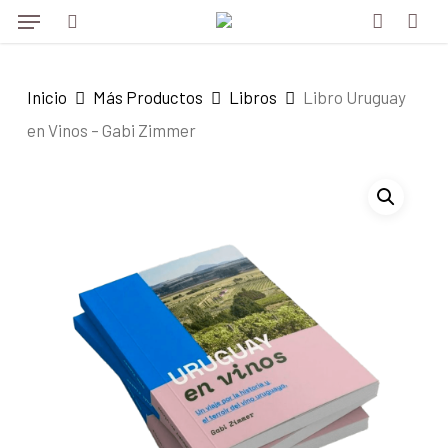
Menu
Skip
Menu
to
search
account
main
Inicio
Más Productos
Libros
Libro Uruguay
content
en Vinos – Gabi Zimmer