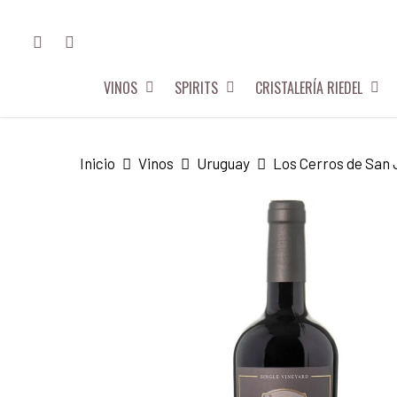
Skip
FACEBOOK
INSTAGRAM
to
main
VINOS
SPIRITS
CRISTALERÍA RIEDEL
content
Hit enter to search or ESC to close
Inicio
Vinos
Uruguay
Los Cerros de San