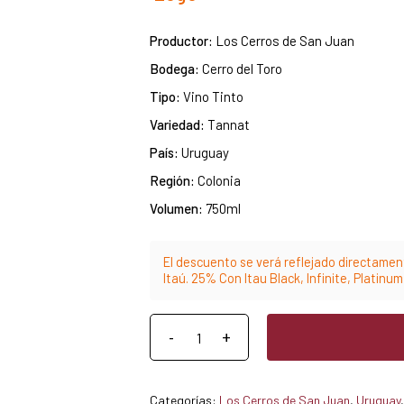
Productor:
Los Cerros de San Juan
Bodega:
Cerro del Toro
Tipo:
Vino Tinto
Variedad:
Tannat
País:
Uruguay
Región:
Colonia
Volumen:
750ml
El descuento se verá reflejado directament
Itaú. 25% Con Itau Black, Infinite, Platinu
Categorías:
Los Cerros de San Juan
,
Uruguay