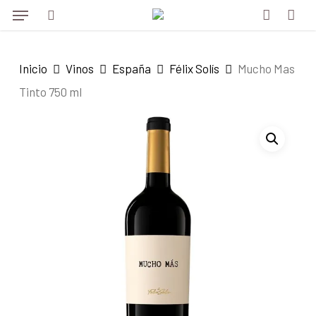
Menu
Skip
Menu
to
search
account
main
Inicio
Vinos
España
Félix Solís
Mucho Mas
content
Tinto 750 ml