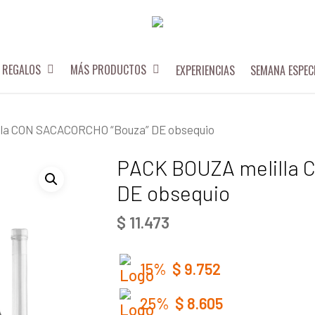
REGALOS
MÁS PRODUCTOS
EXPERIENCIAS
SEMANA ESPEC
la CON SACACORCHO “Bouza” DE obsequio
PACK BOUZA melilla 
DE obsequio
$
11.473
15%
$
9.752
25%
$
8.605