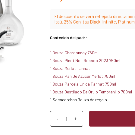
El descuento se verá reflejado directament
Itaú. 25% Con Itau Black, Infinite, Platinu
Contenido del pack:
1 Bouza Chardonnay 750ml
1 Bouza Pinot Noir Rosado 2023 750ml
1 Bouza Merlot Tannat
1 Bouza Pan De Azucar Merlot 750ml
1 Bouza Parcela Unica Tannat 750ml
1 Bouza Destilado De Orujo Tempranillo 700ml
1 Sacacorchos Bouza de regalo