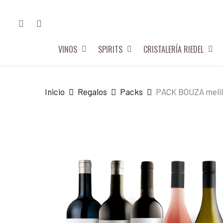
Skip
FACEBOOK
INSTAGRAM
to
main
VINOS
SPIRITS
CRISTALERÍA RIEDEL
content
Hit enter to search or ESC to close
Inicio
Regalos
Packs
PACK BOUZA melil