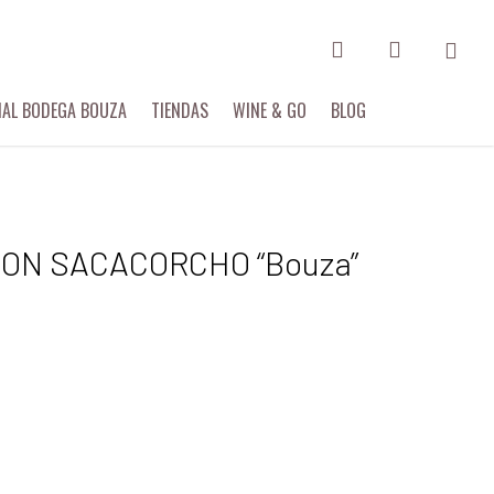
search
account
Menu
IAL BODEGA BOUZA
TIENDAS
WINE & GO
BLOG
CON SACACORCHO “Bouza”