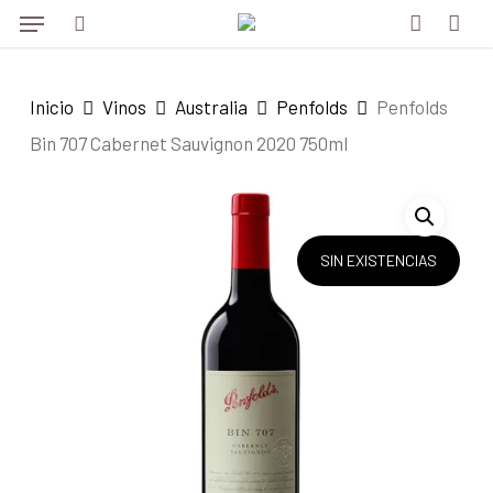
Menu
Skip
to
search
account
main
Inicio
Vinos
Australia
Penfolds
Penfolds
content
Bin 707 Cabernet Sauvignon 2020 750ml
SIN EXISTENCIAS