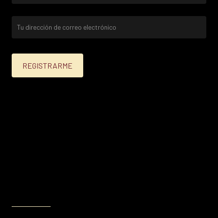
25% menos para las tarjetas de crédito Platinum,
Infinite, Black y tarjetas de crédito y débito de
Personal Bank.
15% menos para las demás tarjetas de crédito y las
tarjetas de débito volar.
Condiciones en
itau.com.uy