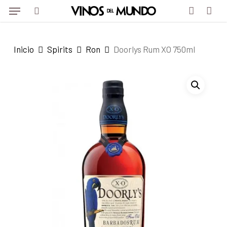
Menu
Skip
to
search
account
main
Inicio
Spirits
Ron
Doorlys Rum XO 750ml
content