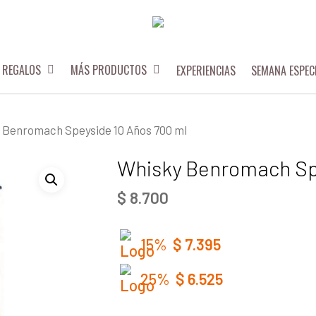
REGALOS
MÁS PRODUCTOS
EXPERIENCIAS
SEMANA ESPEC
 Benromach Speyside 10 Años 700 ml
Whisky Benromach Spe
$
8.700
15%
$
7.395
25%
$
6.525