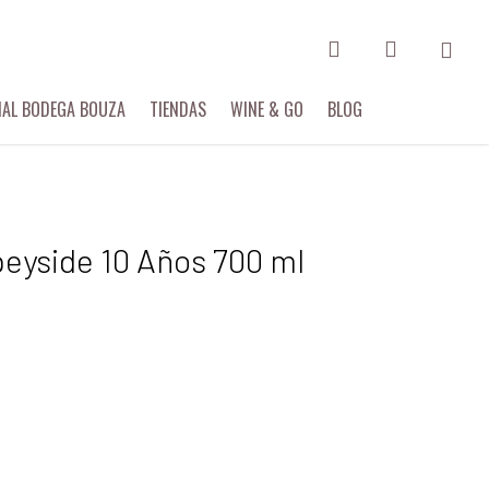
search
account
IAL BODEGA BOUZA
TIENDAS
WINE & GO
BLOG
yside 10 Años 700 ml