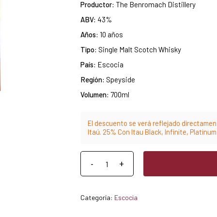
Productor:
The Benromach Distillery
ABV:
43%
Años:
10 años
Tipo:
Single Malt Scotch Whisky
País:
Escocia
Región:
Speyside
Volumen:
700ml
El descuento se verá reflejado directament
Itaú. 25% Con Itau Black, Infinite, Platinu
Categoría:
Escocia