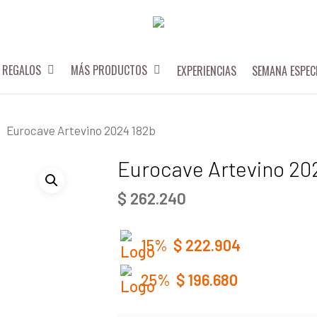
REGALOS
MÁS PRODUCTOS
EXPERIENCIAS
SEMANA ESPEC
Eurocave Artevino 2024 182b
Eurocave Artevino 20
$
262.240
15%
$
222.904
25%
$
196.680