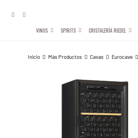
Skip
FACEBOOK
INSTAGRAM
to
main
VINOS
SPIRITS
CRISTALERÍA RIEDEL
content
Hit enter to search or ESC to close
Inicio
Más Productos
Cavas
Eurocave