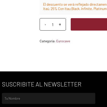
El descuento se verá reflejado directament
Itaú. 25% Con Itau Black, Infinite, Platinu
Categoría:
Eurocave
SUSCRIBITE AL NEWSLETTER