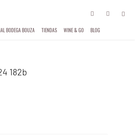
search
account
Menu
IAL BODEGA BOUZA
TIENDAS
WINE & GO
BLOG
24 182b