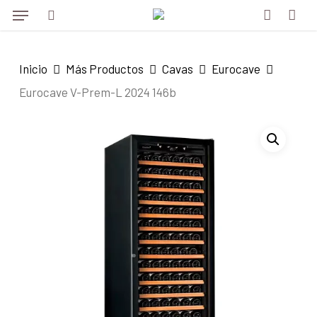
Menu
Skip
to
search
account
main
Inicio
Más Productos
Cavas
Eurocave
content
Eurocave V-Prem-L 2024 146b