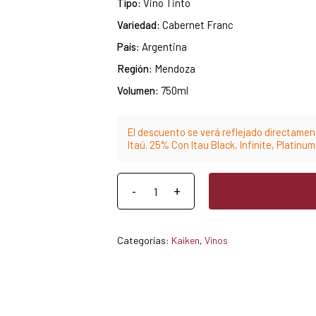
Tipo:
Vino Tinto
Variedad:
Cabernet Franc
País:
Argentina
Región:
Mendoza
Volumen:
750ml
El descuento se verá reflejado directament
Itaú. 25% Con Itau Black, Infinite, Platinu
Categorías:
Kaiken
,
Vinos