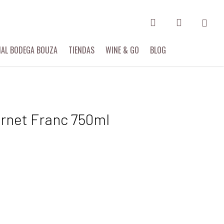
search
account
Menu
IAL BODEGA BOUZA
TIENDAS
WINE & GO
BLOG
rnet Franc 750ml