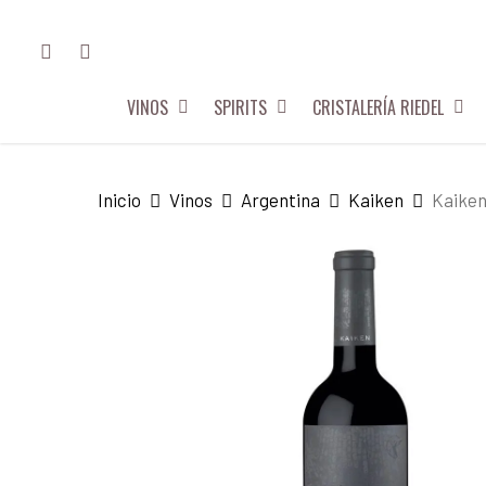
Skip
FACEBOOK
INSTAGRAM
to
main
VINOS
SPIRITS
CRISTALERÍA RIEDEL
content
Hit enter to search or ESC to close
Inicio
Vinos
Argentina
Kaiken
Kaiken