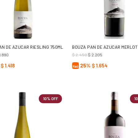
AÑADIR AL CARRITO
AÑADIR AL CARRITO
AN DE AZUCAR RIESLING 750ML
BOUZA PAN DE AZUCAR MERLOT
El
El
El
1.890
$
2.450
$
2.205
ecio
precio
precio
precio
iginal
actual
original
actual
$
1.418
25%
$
1.654
a:
es:
era:
es:
2.100.
$ 1.890.
$ 2.450.
$ 2.205.
10% OFF
1