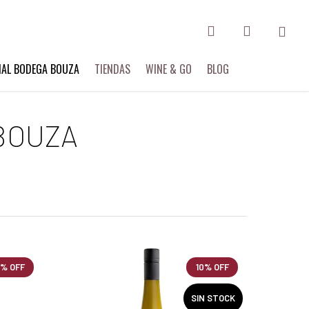
search
account
Menu
IAL BODEGA BOUZA
TIENDAS
WINE & GO
BLOG
BOUZA
0% OFF
10% OFF
SIN STOCK